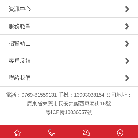
資訊中心
服務範圍
招賢納士
客戶反饋
聯絡我們
電話：0769-81559131 手機：13903038154 公司地址：
廣東省東莞市長安鎮鹹西康泰街16號
粵ICP備13036557號